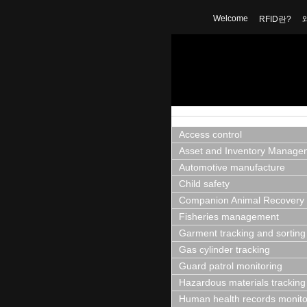
Welcome
RFID란?
Access control
Asset and Inventory Manage
Automotive manufacture
Child safety
Companion Animal Recovery
Fisheries management
Garment tracking and sorting
Gas cylinder tracking
Guard patrol monitoring
Hazardous materials tracking
Human health records monito