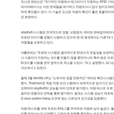
조사관 로빈슨은 "국가적인 차원에서 태그리더가 지원되는 RFID 기반
데이타베이스는 이런 문제들을 제거하고 차량조사나 압수 없이도캐러
하게 확인할수 있다. 이 기술은 도난된 차량의 확인이 훨씬 효율적이어
은 분명하다.
stoptheft 시스템은 전국적으로 경찰, 보험업자, 캐러반 판매업자에게
트로반 리더기를 경찰이 사용하고 있으며 현 재 영국에서는 다른 태그 
귀중품을 보호하고 있다.
네틀턴씨는 "트로반 시스템은 절대적으로 ID코드의 유일성을 보장하는
나 사용자가 지정하는 코드를 만들지 않을 뿐만아니라 특허 받은 프로
ID코드를 사용할 경우 법적으로 제소할 수있다. "라고 설명했다. 태
각도에서고 읽힌다.
올해 3월 Identify UK는 "소유자와 경찰 친화적인" 캐러반 확인시스템으로 
했다. Thatcham은 독립 차량 보안 시험에서 세계적으로 앞서가고 있
강력하며 stoptheft의 성능을 여러 단계로 평가한다. 차량 테스트 프로그램
절차와 경찰과의 연락을 통해 평가한다. 결과는 시스템 성능이 애초에 주
Q class system listing 조건에 맞는 신뢰성과 견고성을 입증했다.
차량 테스트를 위해 트로반 ID태그를 무작위로 차량에 심어 놓았다. 
치를 알아내는데 실패했다. 다음으로 차량를 확인하는 속도와 용이성을 평