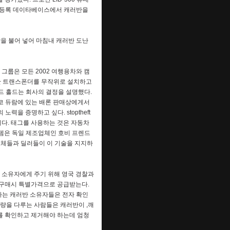
재산 등록 데이타베이스에서 캐러반을
감을 불어 넣어 마침내 캐러반 도난
 그룹은 모든 2002 여행용차와 캠
트로반 트랜스폰더를 무작위로 설치하고
드 홀드는 회사의 결정을 설명했다.
 코 듀람에 있는 배론 판매상에게서
노력을 증명하고 싶다. stoptheft
전이다. 태그를 사용하는 것은 자동차
시스템은 독일 제조업체인 호비 프렌드
업체들과 딜러들이 이 기술을 지지하
캐러반 소유자에게 주기 위해 영국 경찰과
 구매시 특별가격으로 공급받는다.
 설치하는 캐러반 소유자들은 전자 확인
량을 다루는 사람들은 캐러반이 ,깨
를 확인하고 제거해야 하는데 엄청