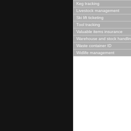
Keg tracking
Livestock management
Ski lift ticketing
Tool tracking
Valuable items insurance
Warehouse and stock handli
Waste container ID
Widlife management