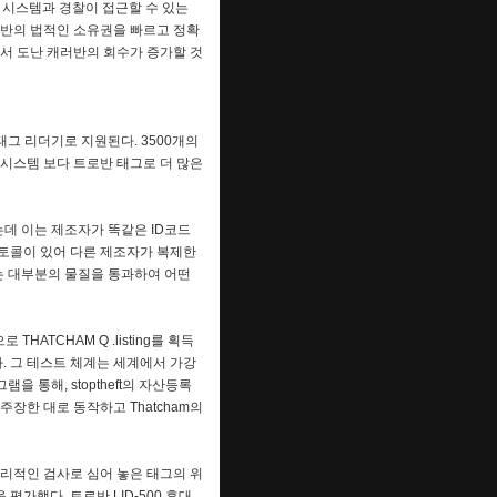
 시스템과 경찰이 접근할 수 있는
반의 법적인 소유권을 빠르고 정확
서 도난 캐러반의 회수가 증가할 것
 태그 리더기로 지원된다. 3500개의
시스템 보다 트로반 태그로 더 많은
데 이는 제조자가 똑같은 ID코드
토콜이 있어 다른 제조자가 복제한
그는 대부분의 물질을 통과하여 어떤
THATCHAM Q .listing를 획득
다. 그 테스트 체계는 세계에서 가강
을 통해, stoptheft의 자산등록
장한 대로 동작하고 Thatcham의
물리적인 검사로 심어 놓은 태그의 위
가했다. 트로반 LID-500 휴대