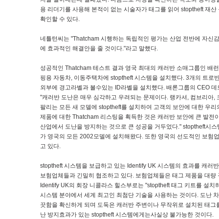
용 리더기를 사용해 본적이 없는 시술자가 태그를 읽어 stoptheft 
확인할 수 있다.
네틀턴씨는 "Thatcham 시행하는 독립적인 평가는 산업 전반에 자신
에 효과적인 해결안을 줄 것이다."라고 말했다.
성공적인 Thatcham 테스트 결과 영국 최대의 캐러반 소매그룹인 배런
핑용 자동차, 이동주택차에 stoptheft 시스템을 설치했다. 3개의 
외부에 경고라벨과 볼수있는 ID라벨을 설치했다. 배론그룹의 CEO 데
"캐러반 도난은 매우 심각하고 우려되는 문제이다. 랭카셔, 컴브리아,
팔리는 모든 새 모델에 stoptheft를 설치하여 고객의 보안에 대한 우리의 
제품에 대한 Thatcham 리스팅을 획득한 것은 캐러반 보안에 큰 발
산업에서 도난을 방지하는 것으로 큰 성공을 거두었다." stoptheft
가 영국의 모든 2002모델에 설치해왔다. 또한 영국의 선도적인 보험
고 있다.
stoptheft 시스템을 보급하고 있는 Identify UK 시스템의 효과를 
보험업체들과 긴밀히 협조하고 있다. 보험업체들은 태그 제품을 대량
Identify UK의 회장 니콜라스 힐스부로는 "stoptheft 태그 키트를
시스템 분야에서 세계 최고인 최첨단 기술을 사용하는 것이다. 도난 차
끗함을 확신하게 되며 도둑은 캐러반 주변이나 무작위로 설치된 태그
난 방지효과가 있는 stoptheft 시스템에게는사실상 불가능한 것이다.