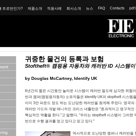
FAQ
Contacts
pdf.
왜 트로반인가?
제품소개
적용사례
회사소개
뉴스
귀중한 물건의 등록과 보험
Stoftheft® 캠핑용 자동차와 캐러반 ID 시스템
ment
by Douglas McCartney, Identify UK
8년간의 짧은 시간동안 놀라운 시스템이 캐러반 절도에 심각한 위협이
반과 캠퍼(캠핑용자동차) 소유자들은 Identify UK의 stoptheft 시
이미 3만 파운드 정도 하는 도난당한 캐러반을 찾게해 주었다. 영국의
캐러반 가드의 개발 매니저인 크리스 네틀턴은 "효과적이고 영구적인 
핵심적인 역활을 한다."고 말했다. "우리는 stoptheft 시스템이 그러
반으로 수행 결과를 얻고 있다고 믿고 있다."
ring
역사적으로 도난당한 캠퍼나 캐러반을 찾