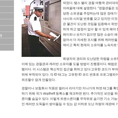
되었다. 탬스 밸리 경찰 여행객 관리대
어려움에 대해 설명한다. "경찰관들은 
당한 소유권을 주장하는데 많은 장애가 
샤시와 시리얼 번호를 갖고 있지만 이것
은 물건이 도난된 것임을 입증해서 위반
하게 하고 법정이 압수 할 수 있게 해야 
레이트나 숫자가 없으면 많은 소송이 패
ng
없어서 더 자세한 조사를 위해 캐러반을
제이고 특히 현재의 소유자를 노숙자로 
희생자의 권리와 도난당한 차량을 소유하
이에 있는 경찰관과 캐러반 소유자를 도울 방법이 진행중이다. 해법은 sto
템이다. 이 시스템은 혁신적인 접근을 취하고 있다:고유한 코드가 부여된
뒤에 부착되어 있다. 각 ID 태그는 고유한 ID 코드 번호로 프로그램
위조할수 없게 만들었다.
경찰이나 보험회사 직원은 멀리서 리더기만 지나가게 하면 태그를 확인
하기 위해 국가 stoptheft 등록소를 체크하면 된다. 추가적인 보안을
폰더를 숨길수 있다. 이렇게 트랜스폰더를 무작위로 숨기면 기소 가능
인 캐러반 도둑들이 받아들일 수 있는 값 이하로 도난 차량의 재판매 