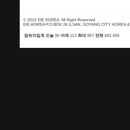
© 2015 EIE KOREA. All Right Reserved.
EIE-KOREA P.O.BOX 26 ILSAN, GOYANG CITY, KOREA 41
접속자집계
오늘
어제
최대
전체
90
112
967
492,505