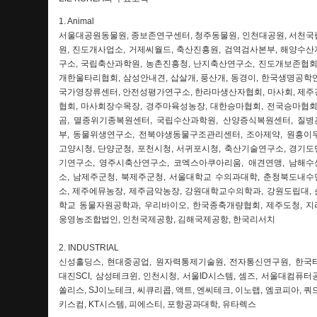
1. Animal
서울대공원동물원, 종보존연구센터, 청주동물원, 인천대공원, 서천
원, 진도개사업소, 거제씨월드, 축산진흥원, 검역검사본부, 해양수
구소, 국립축산과학원, 농촌진흥청, 난지축산연구소, 진도개보존협회
개한울타리협회, 삼성안내견, 삽살개, 풍산개, 동경이, 한국생명공학
국가영장류센터, 안전성평가연구소, 한라마생산자협회, 마사회, 제
협회, 마사회장수목장, 경주마육성농장, 대한승마협회, 전국승마협회
곰, 멸종위기종복원센터, 국립수산과학원, 산양증식복원센터, 질
부, 동물위생연구소, 전북야생동물구조관리센터, 조아제약, 원흥이
고양시청, 단양군청, 포천시청, 서귀포시청, 축산기술연구소, 경기
기연구소, 영주시축산연구소, 코엑스아쿠아리움, 애견연맹, 남해
소, 남제주군청, 북제주군청, 서울대학교 수의과대학, 춘청북도내
소, 제주에뮤농장, 제주금악농장, 강원대학교수의학과, 강원도립대,
학교 동물자원공학과, 우리바이오, 한국종축개량협회, 제주도청, 
웅영농조합법인, 인천국제공항, 김해국제공항, 한국리서치
2. INDUSTRIAL
신성홀딩스, 현대중공업, 원자력통제기술원, 전자통신연구원, 한국
대진SCI, 삼성테크윈, 인천시청, 서울ID시스템, 셈즈, 서울대컴퓨터
쏠리스, SJ이노테크, 씨큐리콥, 액트, 엔씨테크, 이노랩, 엠코피아, 쿼
키스컴, KT시스템, 피에스티, 포항공과대학, 유타렉스