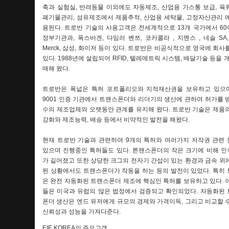
축과 실험실, 반려동물 이외에도 자동제조, 산업용 가스통 보급, 육
폐기물관리, 섬유제조에서 제품추적, 산업용 세탁물, 고정자산관리 
용된다. 트로반 기술의 사용고객은 전세계적으로 13개 국가에서 6
정부기관과, 폭스바겐, 다임러 벤쯔, 코카콜라 , 지멘스 , 네슬 SA,
Merck, 삼성, 화이저 등이 있다. 트로반은 비공식적으로 영국에 회사
있다. 1988년에 설립되어 RFID, 텔레메트릭 시스템, 배달기술 등을 개
매해 왔다.
트로반은 폭넓은 특허 포트폴리오와 지적재산권을 보유하고 있으며
9001 인증 기관에서 트랜스폰더와 리더기의 생산에 관하여 허가를 
수의 제조업체와 오랫동안 관계를 유지해 왔다. 트로반 기술은 제품
강화와 제조능력, 배송 등에서 비약적인 발전을 해왔다.
현재 트로반 기술과 관련하여 9개의 특허와 여러가지 저작권 관련
있으며 진행중인 특허들도 있다. 튼랜스폰더의 작은 크기에 비해 
가 길어졌고 또한 상당한 크그의 전자기 간섭이 있는 환경과 금속 위
된 상황에서도 트랜스폰더가 작동을 하는 등의 발전이 있었다. 특히
은 완전 자동화된 트랜스폰더 제조에 핵심인 특허를 보유하고 있다. 
들은 미국과 유럽의 많은 법정에서 검증되고 확인되었다. 자동화된
폰더 생산은 엔드 유저에게 규모의 경제와 가격이득, 그리고 비교할 
신뢰성과 성능을 가져다준다.
EIE KOREA의 주요고객