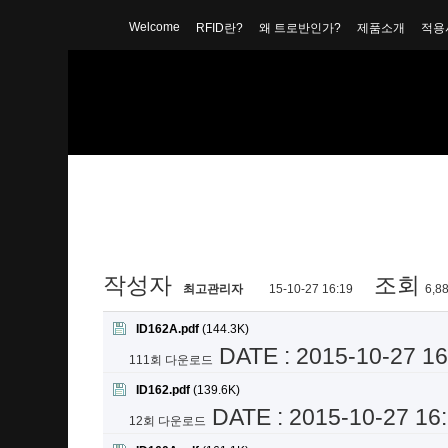
Welcome
RFID란?
왜 트로반인가?
제품소개
적용
9. Microchips for An
ID160A, ID100S
작성자
조회
최고관리자
15-10-27 16:19
6,8
ID162A.pdf
(144.3K)
DATE : 2015-10-27 16
111회 다운로드
ID162.pdf
(139.6K)
DATE : 2015-10-27 16
12회 다운로드